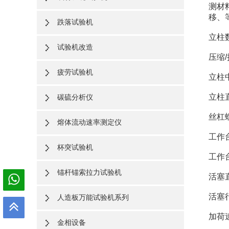
测材
移、
跌落试验机
立柱
试验机改造
压缩/
疲劳试验机
立柱
立柱
碳硫分析仪
丝杠螺
熔体流动速率测定仪
工作台
杯突试验机
工作
锚杆锚索拉力试验机
活塞
活塞
人造板万能试验机系列
加荷速
金相设备