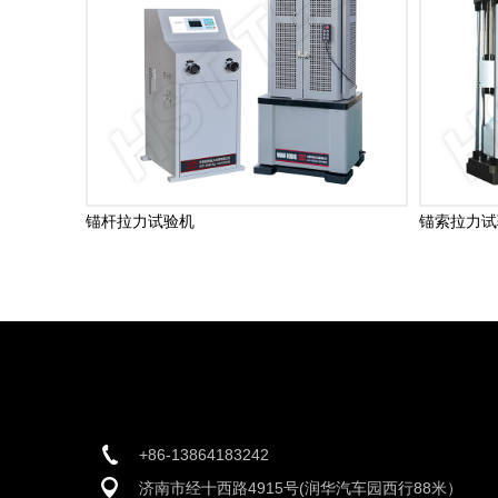
锚杆拉力试验机
锚索拉力试
+86-13864183242
济南市经十西路4915号(润华汽车园西行88米）