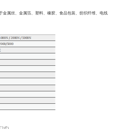
于
金属
丝、金属箔、
塑料
、
橡胶
、食品包装、纺织纤维、电线
。
(门式)